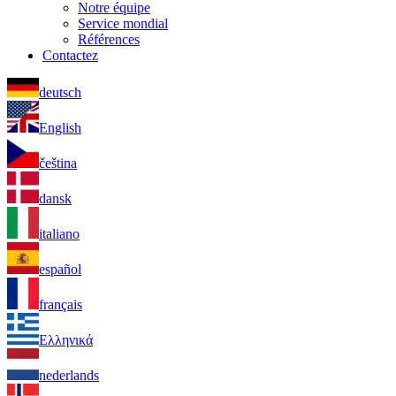
Notre équipe
Service mondial
Références
Contactez
deutsch
English
čeština
dansk
italiano
español
français
Ελληνικά
nederlands