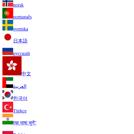
norsk
português
svenska
日本語
русский
中文
العربية
한국어
Türkçe
एक भाषा चुनें"