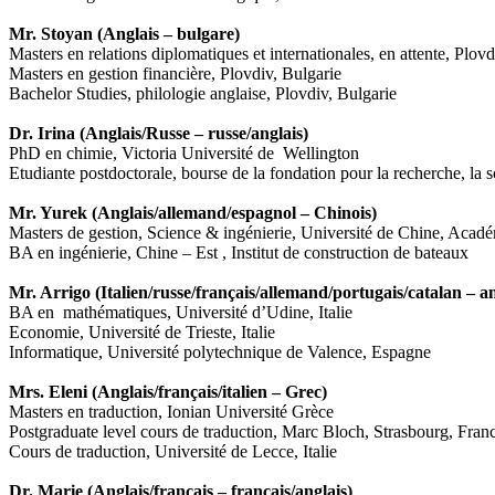
Mr. Stoyan (Anglais – bulgare)
Masters en relations diplomatiques et internationales, en attente, Plovd
Masters en gestion financière, Plovdiv, Bulgarie
Bachelor Studies, philologie anglaise, Plovdiv, Bulgarie
Dr. Irina (Anglais/Russe – russe/anglais)
PhD en chimie, Victoria Université de Wellington
Etudiante postdoctorale, bourse de la fondation pour la recherche, la 
Mr. Yurek (Anglais/allemand/espagnol – Chinois)
Masters de gestion, Science & ingénierie, Université de Chine, Acad
BA en ingénierie, Chine – Est , Institut de construction de bateaux
Mr. Arrigo (Italien/russe/français/allemand/portugais/catalan – a
BA en mathématiques, Université d’Udine, Italie
Economie, Université de Trieste, Italie
Informatique, Université polytechnique de Valence, Espagne
Mrs. Eleni (Anglais/français/italien – Grec)
Masters en traduction, Ionian Université Grèce
Postgraduate level cours de traduction, Marc Bloch, Strasbourg, Fran
Cours de traduction, Université de Lecce, Italie
Dr. Marie (Anglais/français – français/anglais)