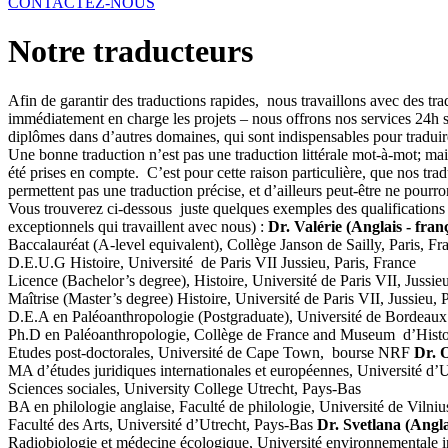
CONTACTEZ-NOUS
Notre traducteurs
Afin de garantir des traductions rapides, nous travaillons avec des tr
immédiatement en charge les projets – nous offrons nos services 24h s
diplômes dans d’autres domaines, qui sont indispensables pour tradui
Une bonne traduction n’est pas une traduction littérale mot-à-mot; mais
été prises en compte. C’est pour cette raison particulière, que nos tra
permettent pas une traduction précise, et d’ailleurs peut-être ne pourront
Vous trouverez ci-dessous juste quelques exemples des qualifications 
exceptionnels qui travaillent avec nous) :
Dr. Valérie (Anglais - fran
Baccalauréat (A-level equivalent), Collège Janson de Sailly, Paris, Fr
D.E.U.G Histoire, Université de Paris VII Jussieu, Paris, France
Licence (Bachelor’s degree), Histoire, Université de Paris VII, Jussieu
Maîtrise (Master’s degree) Histoire, Université de Paris VII, Jussieu, P
D.E.A en Paléoanthropologie (Postgraduate), Université de Bordeaux
Ph.D en Paléoanthropologie, Collège de France and Museum d’Histoir
Etudes post-doctorales, Université de Cape Town, bourse NRF
Dr. O
MA d’études juridiques internationales et européennes, Université d’U
Sciences sociales, University College Utrecht, Pays-Bas
BA en philologie anglaise, Faculté de philologie, Université de Vilniu
Faculté des Arts, Université d’Utrecht, Pays-Bas
Dr. Svetlana (Angla
Radiobiologie et médecine écologique, Université environnementale i