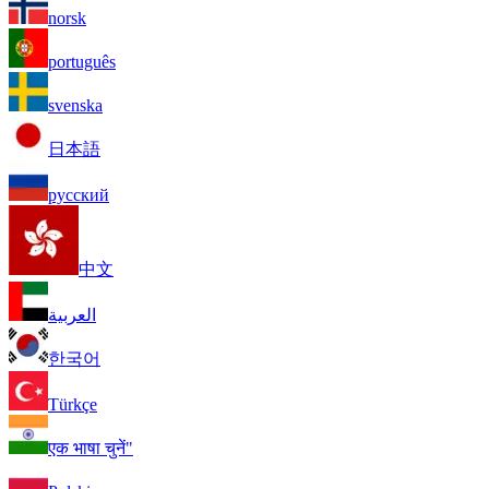
norsk
português
svenska
日本語
русский
中文
العربية
한국어
Türkçe
एक भाषा चुनें"