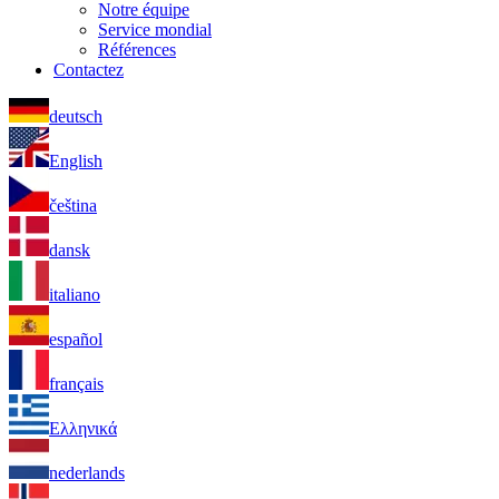
Notre équipe
Service mondial
Références
Contactez
deutsch
English
čeština
dansk
italiano
español
français
Ελληνικά
nederlands