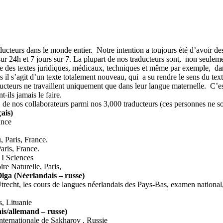
aducteurs dans le monde entier. Notre intention a toujours été d’avoir d
ur 24h et 7 jours sur 7. La plupart de nos traducteurs sont, non seulem
re des textes juridiques, médicaux, techniques et même par exemple, d
 il s’agit d’un texte totalement nouveau, qui a su rendre le sens du text
ducteurs ne travaillent uniquement que dans leur langue maternelle. C’es
-ils jamais le faire.
de nos collaborateurs parmi nos 3,000 traducteurs (ces personnes ne so
çais)
ance
, Paris, France.
aris, France.
 I Sciences
e Naturelle, Paris,
lga (Néerlandais – russe)
trecht, les cours de langues néerlandais des Pays-Bas, examen national
s, Lituanie
is/allemand – russe)
nternationale de Sakharov , Russie