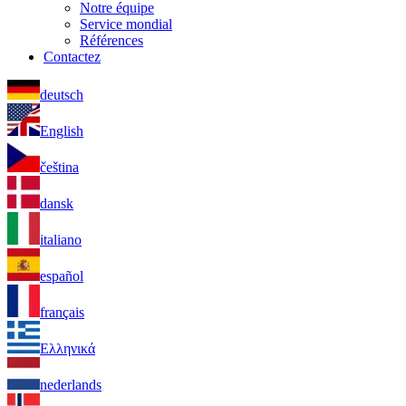
Notre équipe
Service mondial
Références
Contactez
deutsch
English
čeština
dansk
italiano
español
français
Ελληνικά
nederlands