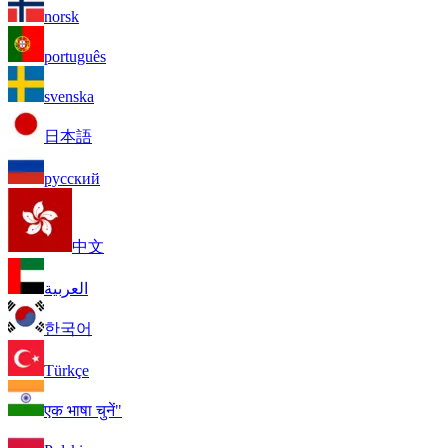
norsk
português
svenska
日本語
русский
中文
العربية
한국어
Türkçe
एक भाषा चुनें"