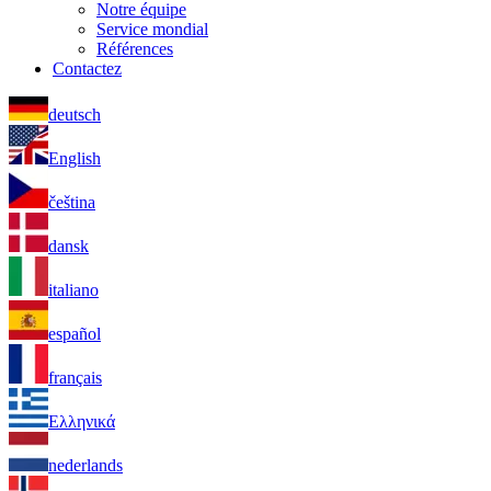
Notre équipe
Service mondial
Références
Contactez
deutsch
English
čeština
dansk
italiano
español
français
Ελληνικά
nederlands