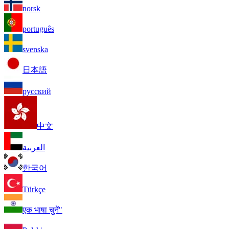
norsk
português
svenska
日本語
русский
中文
العربية
한국어
Türkçe
एक भाषा चुनें"