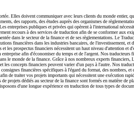
ortée. Elles doivent communiquer avec leurs clients du monde entier, quel
ments, des rapports, des études auprès des organismes de règlementation 
Les entreprises publiques et privées qui opèrent à l'international nécess
lement recours à des services de traduction afin de se conformer aux exig
tée dans le secteur de la finance et de ses règlementations. Le Traducte
itutions financières dans les industries bancaires, de l'investissement, e
et les prospectus financiers nécessitent un haut niveau d'attention et d'e
n entreprise afin d'économiser du temps et de l'argent. Nos traducteurs 
 dans le monde de la finance. Grâce à nos nombreux experts financiers,
e et les concepts financiers peuvent varier d'un pays à l'autre. Nos trad
 consignes financières spécifiques à l'égard du format, des nombres, et
in de traiter vos projets importants qui nécessitent une exécution rapide
 projets dédiés au secteur de la finance sont formés en matière de plani
isposons d'une longue expérience en traduction de tous types de docume