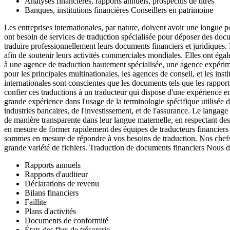
Analyses financières, rapports annuels, prospectus de titres
Banques, institutions financières Conseillers en patrimoine
Les entreprises internationales, par nature, doivent avoir une longue p
ont besoin de services de traduction spécialisée pour déposer des docu
traduire professionnellement leurs documents financiers et juridiques. 
afin de soutenir leurs activités commerciales mondiales. Elles ont éga
à une agence de traduction hautement spécialisée, une agence expérimen
pour les principales multinationales, les agences de conseil, et les inst
internationales sont conscientes que les documents tels que les rapports 
confier ces traductions à un traducteur qui dispose d'une expérience e
grande expérience dans l'usage de la terminologie spécifique utilisée
industries bancaires, de l'investissement, et de l'assurance. Le langag
de manière transparente dans leur langue maternelle, en respectant des
en mesure de former rapidement des équipes de traducteurs financiers af
sommes en mesure de répondre à vos besoins de traduction. Nos chefs de
grande variété de fichiers. Traduction de documents financiers Nous d
Rapports annuels
Rapports d'auditeur
Déclarations de revenu
Bilans financiers
Faillite
Plans d'activités
Documents de conformité
États des flux de trésorerie