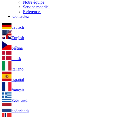
Notre équipe
Service mondial
Références
Contactez
deutsch
English
čeština
dansk
italiano
español
français
Ελληνικά
nederlands