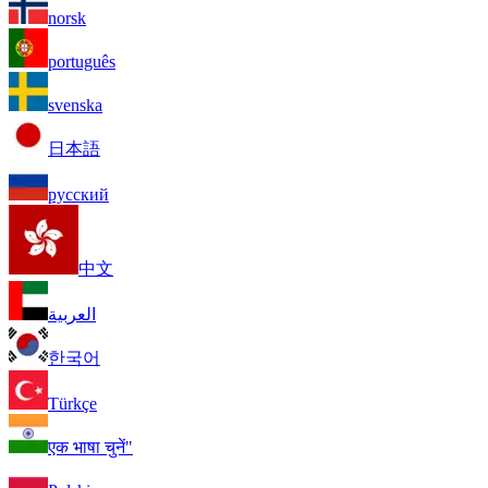
norsk
português
svenska
日本語
русский
中文
العربية
한국어
Türkçe
एक भाषा चुनें"