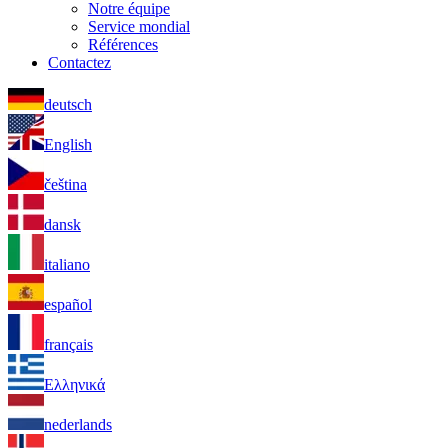
Notre équipe
Service mondial
Références
Contactez
deutsch
English
čeština
dansk
italiano
español
français
Ελληνικά
nederlands