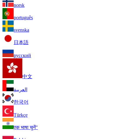
norsk
português
svenska
日本語
русский
中文
العربية
한국어
Türkçe
एक भाषा चुनें"