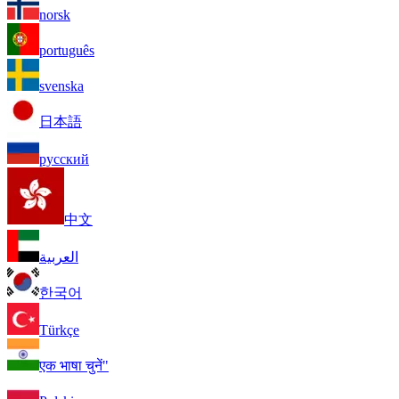
norsk
português
svenska
日本語
русский
中文
العربية
한국어
Türkçe
एक भाषा चुनें"