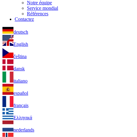
Notre équipe
Service mondial
Références
Contactez
deutsch
English
čeština
dansk
italiano
español
français
Ελληνικά
nederlands